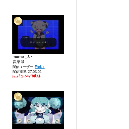
memeしい
青栗鼠
配信ユーザー:
Frekul
配信期限: 27.03.01