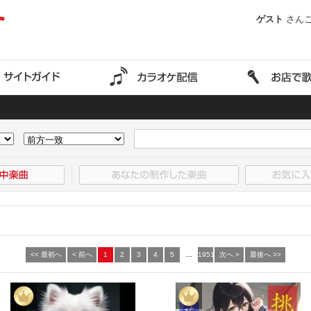
ゲスト
さん
<< 最初へ
< 前へ
1
2
3
4
5
...
1951
次へ >
最後へ >>