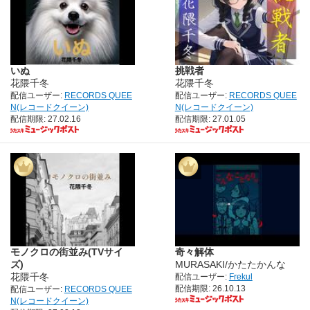
いぬ
挑戦者
花隈千冬
花隈千冬
配信ユーザー:
RECORDS QUEE
配信ユーザー:
RECORDS QUEE
N(レコードクイーン)
N(レコードクイーン)
配信期限: 27.02.16
配信期限: 27.01.05
モノクロの街並み(TVサイ
奇々解体
ズ)
MURASAKI/かたたかんな
花隈千冬
配信ユーザー:
Frekul
配信期限: 26.10.13
配信ユーザー:
RECORDS QUEE
N(レコードクイーン)