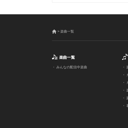
> 楽曲一覧
・
みんなの配信中楽曲
・
・
・
・
・
・