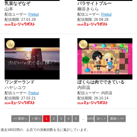
乳首なぞなぞ
パラサイトブルー
山本
幽谷きらら
配信ユーザー:
Frekul
配信ユーザー:
Frekul
配信期限: 27.01.29
配信期限: 26.09.28
ワンダーランド
ぼくらは肉でできている
ハヤシユウ
内田温
配信ユーザー:
Frekul
配信ユーザー: 内田温
配信期限: 27.02.21
配信期限: 26.10.14
<< 最初へ
< 前へ
1
2
3
4
5
...
1951
次へ >
最後へ >>
は過去180日間の、お店での演奏回数を元に集計しています。