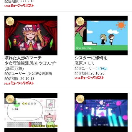
配信期限: 27.02.13
壊れた人形のマーチ
シスターに懺悔を
少女理論観測所/あやぽんず*
廃原メモリ
(森羅万象)
配信ユーザー:
Frekul
配信期限: 26.10.26
配信ユーザー: 少女理論観測所
配信期限: 26.10.13