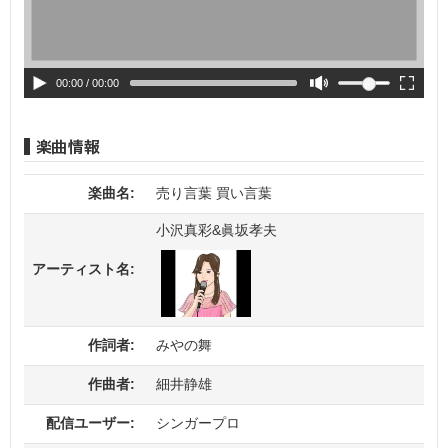
00:00
/ 00:00
楽曲名:
売り言葉 買い言葉
小沢真彩&眞坂孝夫
アーティスト名:
作詞者:
みやの舞
作曲者:
細井静雄
配信ユーザー:
シンガープロ