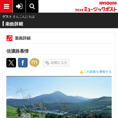
ゲスト
さんこんにちは
楽曲詳細
信濃路慕情
この楽曲を通報する