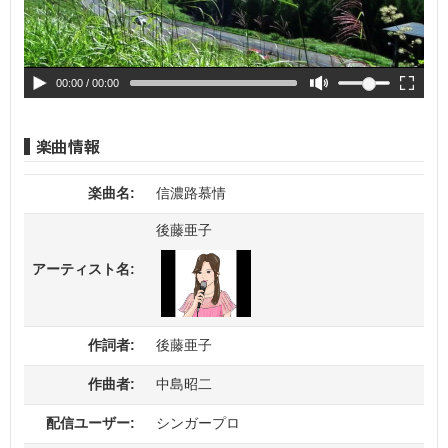
00:00
/ 00:00
楽曲名:
信濃路慕情
後藤亜子
アーティスト名:
作詞者:
後藤亜子
作曲者:
中島昭二
配信ユーザー:
シンガープロ