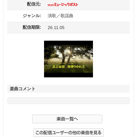
配信元:
ジャンル:
演歌／歌謡曲
配信期限:
26.11.05
楽曲コメント