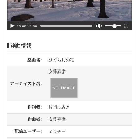
00:00
/ 00:00
楽曲名:
ひぐらしの宿
安藤嘉彦
アーティスト名:
作詞者:
片岡ふみと
作曲者:
安藤嘉彦
配信ユーザー:
ミッチー