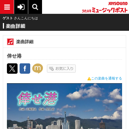
ゲスト
さんこんにちは
楽曲詳細
倖せ港
この楽曲を通報する