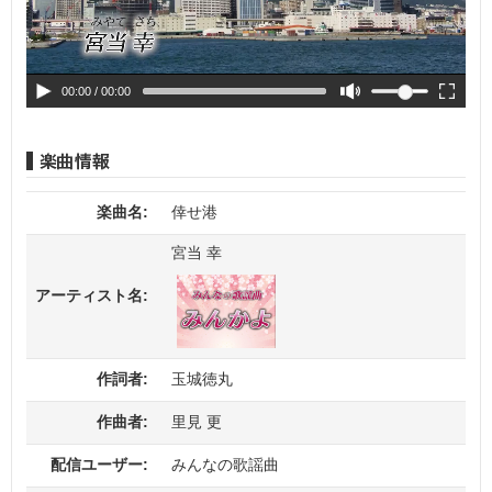
00:00
/ 00:00
楽曲名:
倖せ港
宮当 幸
アーティスト名:
作詞者:
玉城徳丸
作曲者:
里見 更
配信ユーザー:
みんなの歌謡曲