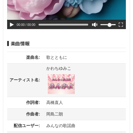
00:00
/ 00:00
楽曲名:
歌とともに
かわちゆみこ
アーティスト名:
作詞者:
高橋直人
作曲者:
岡島二朗
配信ユーザー:
みんなの歌謡曲