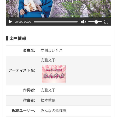
00:00
/ 00:00
楽曲名:
立川よいとこ
安藤光子
アーティスト名:
作詞者:
安藤光子
作曲者:
松本重信
配信ユーザー:
みんなの歌謡曲