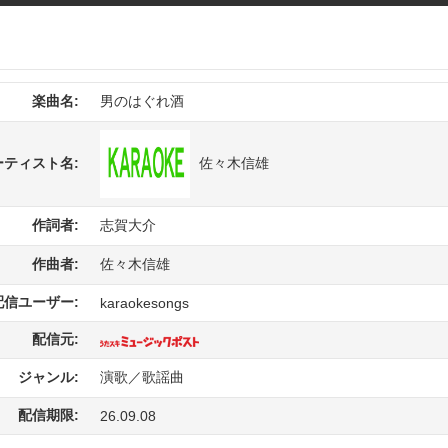
楽曲名:
男のはぐれ酒
佐々木信雄
ーティスト名:
作詞者:
志賀大介
作曲者:
佐々木信雄
配信ユーザー:
karaokesongs
配信元:
ジャンル:
演歌／歌謡曲
配信期限:
26.09.08