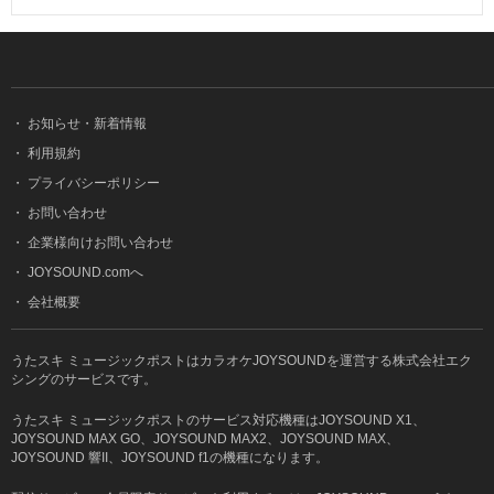
・
お知らせ・新着情報
・
利用規約
・
プライバシーポリシー
・
お問い合わせ
・
企業様向けお問い合わせ
・
JOYSOUND.comへ
・
会社概要
うたスキ ミュージックポストはカラオケJOYSOUNDを運営する株式会社エク
シングのサービスです。
うたスキ ミュージックポストのサービス対応機種はJOYSOUND X1、
JOYSOUND MAX GO、JOYSOUND MAX2、JOYSOUND MAX、
JOYSOUND 響II、JOYSOUND f1の機種になります。