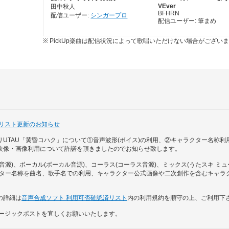
VEver
田中秋人
BFHRN
配信ユーザー:
シンガープロ
配信ユーザー: 筆まめ
※ PickUp楽曲は配信状況によって歌唱いただけない場合がござい
否リスト更新のお知らせ
リUTAU「黄昏コハク」について①音声波形(ボイス)の利用、②キャラクター名称
映像・画像利用について許諾を頂きましたのでお知らせ致します。
音源)、ボーカル(ボーカル音源)、コーラス(コーラス音源)、ミックス(うたスキ ミ
クター名称を曲名、歌手名での利用、キャラクター公式画像や二次創作を含むキャラ
の詳細は
音声合成ソフト 利用可否確認済リスト
内の利用規約を順守の上、ご利用下
ュージックポストを宜しくお願いいたします。