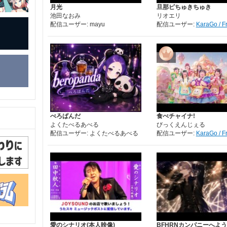
月光
旦那ピちゅきちゅき
池田なおみ
リオエリ
配信ユーザー: mayu
配信ユーザー:
KaraGo / F
べろぱんだ
食べチャイナ!
よくたべるあべる
びっくえんじぇる
配信ユーザー: よくたべるあべる
配信ユーザー:
KaraGo / F
愛のシナリオ(本人映像)
BFHRNカンパニーへようこ