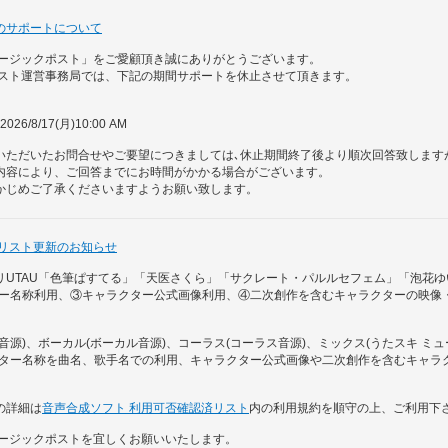
のサポートについて
ュージックポスト」をご愛顧頂き誠にありがとうございます。
ポスト運営事務局では、下記の期間サポートを休止させて頂きます。
 2026/8/17(月)10:00 AM
いただいたお問合せやご要望につきましては､休止期間終了後より順次回答致します
内容により、ご回答までにお時間がかかる場合がございます。
かじめご了承くださいますようお願い致します。
否リスト更新のお知らせ
リUTAU「色筆ぱすてる」「天医さくら」「サクレート・パルルセフェム」「泡花ゆ
ター名称利用、③キャラクター公式画像利用、④二次創作を含むキャラクターの映像
音源)、ボーカル(ボーカル音源)、コーラス(コーラス音源)、ミックス(うたスキ ミ
クター名称を曲名、歌手名での利用、キャラクター公式画像や二次創作を含むキャラ
の詳細は
音声合成ソフト 利用可否確認済リスト
内の利用規約を順守の上、ご利用下
ュージックポストを宜しくお願いいたします。