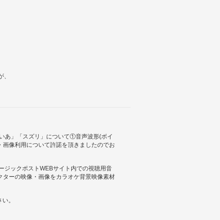
が、
いあ」「スズリ」について①音声波形(ボイ
・画像利用について許諾を頂きましたのでお
ュージックポストWEBサイト内での視聴用音
クターの映像・画像をカラオケ背景映像素材
さい。