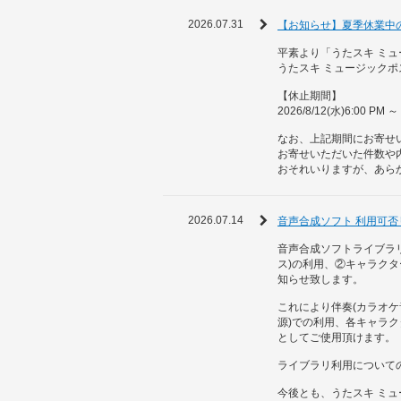
2026.07.31
【お知らせ】夏季休業中
平素より「うたスキ ミ
うたスキ ミュージック
【休止期間】
2026/8/12(水)6:00 PM ～
なお、上記期間にお寄せ
お寄せいただいた件数や
おそれいりますが、あら
2026.07.14
音声合成ソフト 利用可
音声合成ソフトライブラ
ス)の利用、②キャラク
知らせ致します。
これにより伴奏(カラオケ
源)での利用、各キャラ
としてご使用頂けます。
ライブラリ利用について
今後とも、うたスキ ミ