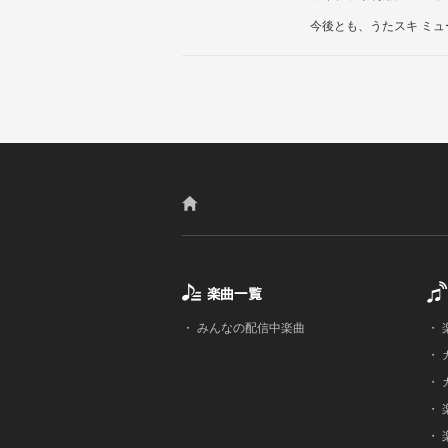
今後とも、うたスキ ミ
・
みんなの配信中楽曲
・
・
・
・
・