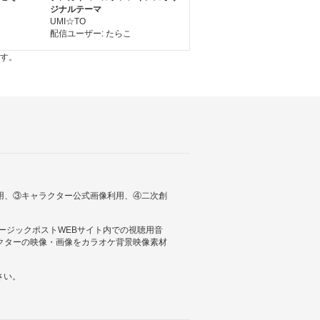
ジナルテーマ
UMI☆TO
配信ユーザー: たらこ
ます。
利用、③キャラクター公式画像利用、④二次創
ュージックポストWEBサイト内での視聴用音
クターの映像・画像をカラオケ背景映像素材
さい。