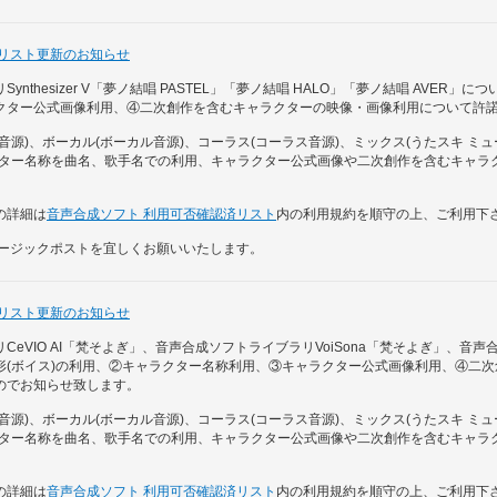
否リスト更新のお知らせ
nthesizer V「夢ノ結唱 PASTEL」「夢ノ結唱 HALO」「夢ノ結唱 AVER
クター公式画像利用、④二次創作を含むキャラクターの映像・画像利用について許
音源)、ボーカル(ボーカル音源)、コーラス(コーラス音源)、ミックス(うたスキ ミ
クター名称を曲名、歌手名での利用、キャラクター公式画像や二次創作を含むキャラ
の詳細は
音声合成ソフト 利用可否確認済リスト
内の利用規約を順守の上、ご利用下
ュージックポストを宜しくお願いいたします。
否リスト更新のお知らせ
eVIO AI「梵そよぎ」、音声合成ソフトライブラリVoiSona「梵そよぎ」、音声合成ソ
形(ボイス)の利用、②キャラクター名称利用、③キャラクター公式画像利用、④二
のでお知らせ致します。
音源)、ボーカル(ボーカル音源)、コーラス(コーラス音源)、ミックス(うたスキ ミ
クター名称を曲名、歌手名での利用、キャラクター公式画像や二次創作を含むキャラ
の詳細は
音声合成ソフト 利用可否確認済リスト
内の利用規約を順守の上、ご利用下