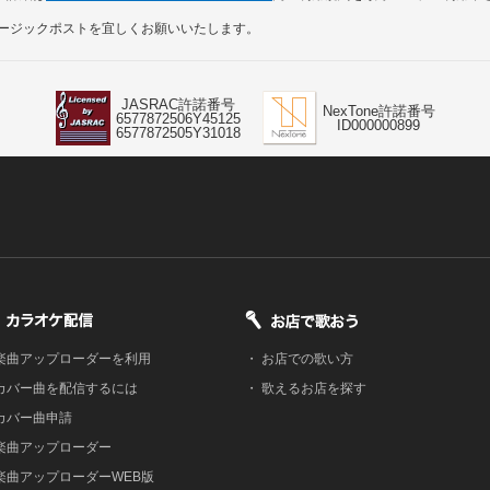
ュージックポストを宜しくお願いいたします。
JASRAC許諾番号
NexTone許諾番号
6577872506Y45125
ID000000899
6577872505Y31018
楽曲アップローダーを利用
・
お店での歌い方
カバー曲を配信するには
・
歌えるお店を探す
カバー曲申請
楽曲アップローダー
楽曲アップローダーWEB版