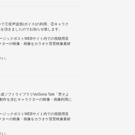
」について①音声波形(ボイス)の利用、②キャラク
諾を頂きましたのでお知らせ致します。
ュージックポストWEBサイト内での視聴用音
クターの映像・画像をカラオケ背景映像素材
さい。
フトライブラリVoiSona Talk「梵そよ
次創作を含むキャラクターの映像・画像利用に
ュージックポストWEBサイト内での視聴用音
クターの映像・画像をカラオケ背景映像素材
さい。